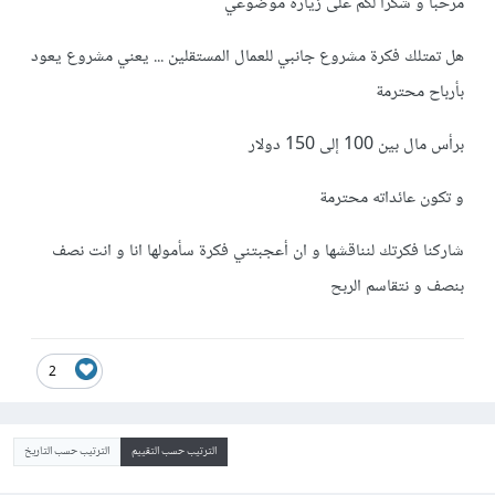
مرحباً و شكرا لكم على زيارة موضوعي
هل تمتلك فكرة مشروع جانبي للعمال المستقلين ... يعني مشروع يعود
بأرباح محترمة
برأس مال بين 100 إلى 150 دولار
و تكون عائداته محترمة
شاركنا فكرتك لنناقشها و ان أعجبتني فكرة سأمولها انا و انت نصف
بنصف و نتقاسم الربح
2
الترتيب حسب التقييم
الترتيب حسب التاريخ