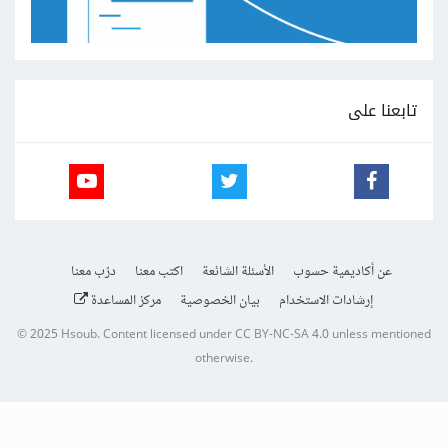
تابعنا على
عن أكاديمية حسوب
الأسئلة الشائعة
اكتب معنا
درّب معنا
إرشادات الاستخدام
بيان الخصوصية
مركز المساعدة
© 2025
Hsoub
.
Content licensed under
CC BY-NC-SA 4.0
unless mentioned
otherwise.