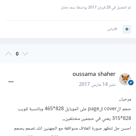
تم التعديل في
28 فبراير 2017
بواسطة سعد جامل
اقتباس
0
oussama shaher
نشر
14 مارس 2017
مرحبا,,
حجم الcover للpage على الموبايل 828*465 وبالنسبة للويب
828*315 يعني في حجمين مختلفين,,
احسن حل لتظهر صورة الغلاف متوافقة مع الجهتين انك تصمم بحجم