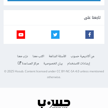
تابعنا على
عن أكاديمية حسوب
الأسئلة الشائعة
اكتب معنا
درّب معنا
إرشادات الاستخدام
بيان الخصوصية
مركز المساعدة
© 2025
Hsoub
.
Content licensed under
CC BY-NC-SA 4.0
unless mentioned
otherwise.