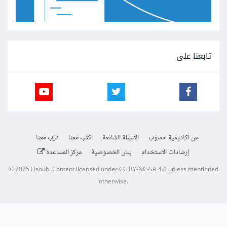
تابعنا على
عن أكاديمية حسوب
الأسئلة الشائعة
اكتب معنا
درّب معنا
إرشادات الاستخدام
بيان الخصوصية
مركز المساعدة
© 2025
Hsoub
.
Content licensed under
CC BY-NC-SA 4.0
unless mentioned
otherwise.