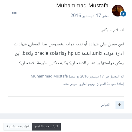
Muhammad Mustafa
نشر
17 ديسمبر 2016
السلام عليكم،
لمن حصل على شهادة أو لديه دراية بخصوص هذا المجال، شهادات
أدارة خوادم unix، أنظمة hp ux وoracle solaris وbsd، أين
يمكن دراستها والتقدم للامتحان؟ وكيف تكون طبيعة الامتحان؟
تم التعديل في
17 ديسمبر 2016
بواسطة Muhammad Mustafa
إعادة صياغة العنوان ليفهم القارئ الغرض منه.
اقتباس
الترتيب حسب التقييم
الترتيب حسب التاريخ