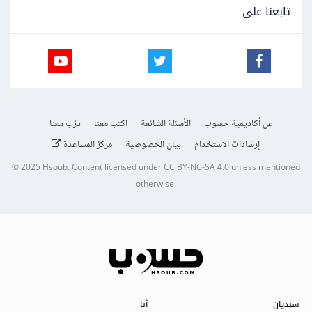
تابعنا على
عن أكاديمية حسوب
الأسئلة الشائعة
اكتب معنا
درّب معنا
إرشادات الاستخدام
بيان الخصوصية
مركز المساعدة
© 2025
Hsoub
.
Content licensed under
CC BY-NC-SA 4.0
unless mentioned
otherwise.