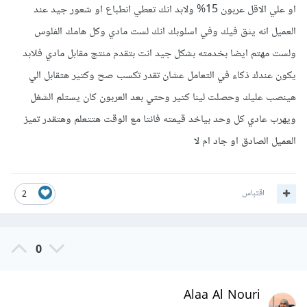
او علي الاقل عربون 15% ولابد انك تعطي انطباع او شعور جيد عند
العميل انه يثق فيك وفي اسلوبك انك لست مادي وكل هامك الفلوس
ولست مهتم ايضا بخدمته بشكل جيد انت بتقدم منتج مقابل مادي فلابد
يكون عندك ذكاء في التعامل عشان تقدر تكسب صح وكتير هتقابل الي
هينصب عليك وحصلت لينا كتير وحتي بعد العربون كان يستلم الشغل
ويهرب عادي كل وحد بياخد قيمته فانتا مع الوقت هتتعلم وهتقدر تميز
العميل الصادق او جاد ام لا
اقتباس
2
0
Alaa Al Nouri