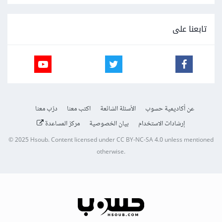
تابعنا على
عن أكاديمية حسوب
الأسئلة الشائعة
اكتب معنا
درّب معنا
إرشادات الاستخدام
بيان الخصوصية
مركز المساعدة
© 2025
Hsoub
.
Content licensed under
CC BY-NC-SA 4.0
unless mentioned
otherwise.