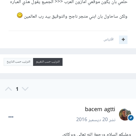
حلمي بان يكون موقعي امازون العرب <<< الجميع يقول هذي العباره
ولكن ساحاول بان ابني متجر ناجح والتوفيق بيد رب العالمين
اقتباس
الترتيب حسب التقييم
الترتيب حسب التاريخ
1
bacem agtti
نشر
20 ديسمبر 2016
وعليكم السلام ورحمة الله تعالى وبركاته،