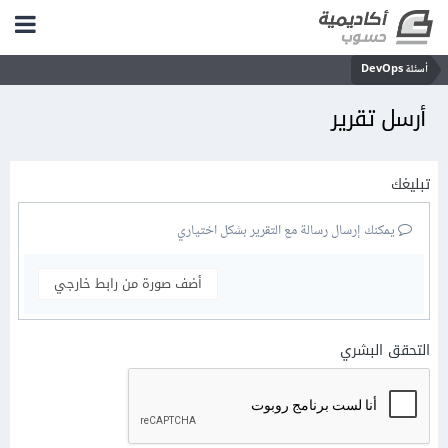
أسئلة DevOps
أرسل تقرير
تبليغك
يمكنك إرسال رسالة مع التقرير بشكل اختياري
أضف صورة من رابط خارجي
التحقق البشري