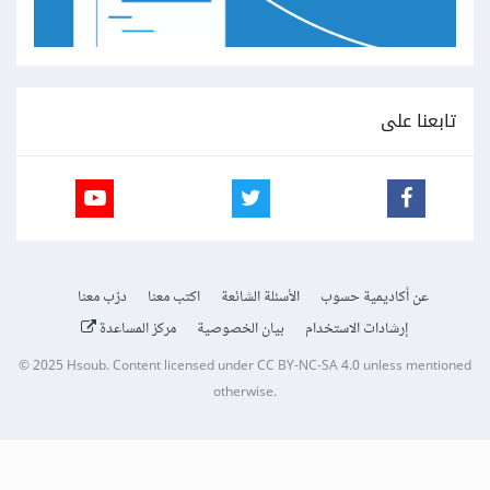
تابعنا على
عن أكاديمية حسوب
الأسئلة الشائعة
اكتب معنا
درّب معنا
إرشادات الاستخدام
بيان الخصوصية
مركز المساعدة
© 2025
Hsoub
.
Content licensed under
CC BY-NC-SA 4.0
unless mentioned
otherwise.