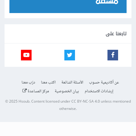
تابعنا على
عن أكاديمية حسوب
الأسئلة الشائعة
اكتب معنا
درّب معنا
إرشادات الاستخدام
بيان الخصوصية
مركز المساعدة
© 2025
Hsoub
.
Content licensed under
CC BY-NC-SA 4.0
unless mentioned
otherwise.