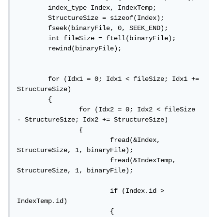
	index_type Index, IndexTemp;

	StructureSize = sizeof(Index);

	fseek(binaryFile, 0, SEEK_END);

	int fileSize = ftell(binaryFile);

	rewind(binaryFile);

	for (Idx1 = 0; Idx1 < fileSize; Idx1 += 
StructureSize)

	{

		for (Idx2 = 0; Idx2 < fileSize 
- StructureSize; Idx2 += StructureSize)

		{

			fread(&Index, 
StructureSize, 1, binaryFile);

			fread(&IndexTemp, 
StructureSize, 1, binaryFile);

			if (Index.id > 
IndexTemp.id)

			{
