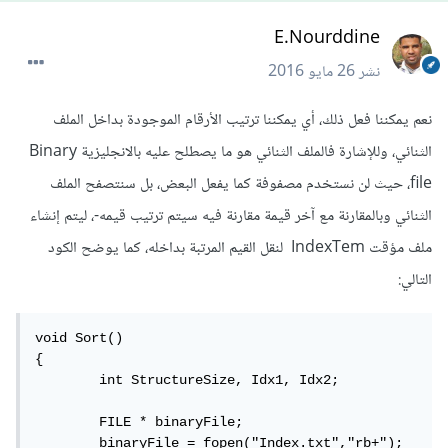
E.Nourddine
نشر
26 مايو 2016
نعم يمكننا فعل ذلك، أي يمكننا ترتيب الأرقام الموجودة بداخل الملف
الثنائي، وللإشارة فالملف الثنائي هو ما يصطلح عليه بالانجليزية Binary
file، حيث لن نستخدم مصفوفة كما يفعل البعض، بل سنتصفح الملف
الثنائي وبالمقارنة مع آخر قيمة مقارنة فيه سيتم ترتيب قيمه-، ليتم إنشاء
ملف مؤقت IndexTem لنقل القيم المرتبة بداخله، كما يوضح الكود
التالي:
void Sort()

{

	int StructureSize, Idx1, Idx2;

	FILE * binaryFile;

	binaryFile = fopen("Index.txt","rb+");
