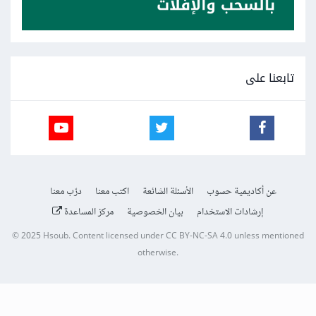
تابعنا على
عن أكاديمية حسوب
الأسئلة الشائعة
اكتب معنا
درّب معنا
إرشادات الاستخدام
بيان الخصوصية
مركز المساعدة
© 2025
Hsoub
.
Content licensed under
CC BY-NC-SA 4.0
unless mentioned
otherwise.