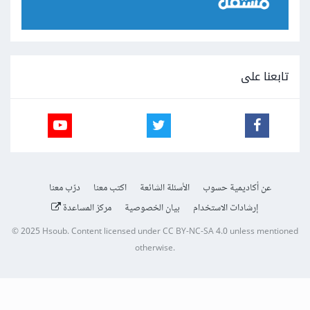
تابعنا على
عن أكاديمية حسوب
الأسئلة الشائعة
اكتب معنا
درّب معنا
إرشادات الاستخدام
بيان الخصوصية
مركز المساعدة
© 2025
Hsoub
.
Content licensed under
CC BY-NC-SA 4.0
unless mentioned
otherwise.