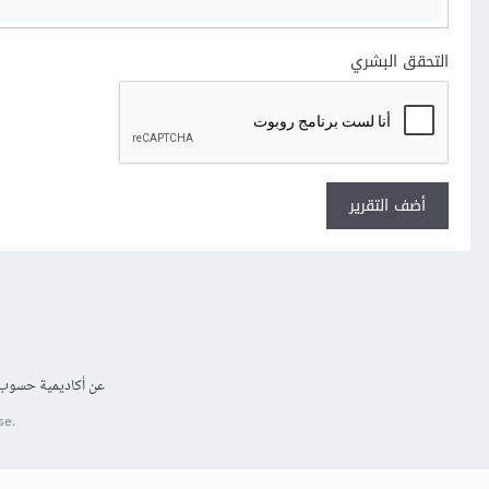
التحقق البشري
أضف التقرير
عن أكاديمية حسوب
se.