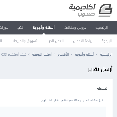
الرئيسية
دروس ومقالات
أسئلة وأجوبة
كتب
دورات
البرمجة
ريادة الأعمال
العمل الحر
التسويق والمبيعات
ال
الرئيسية
أسئلة وأجوبة
الأقسام
أسئلة البرمجة
كيف أستخدم CSS في الفورمات ضمن برنامج دريم ويفر؟
أرسل تقرير
تبليغك
يمكنك إرسال رسالة مع التقرير بشكل اختياري