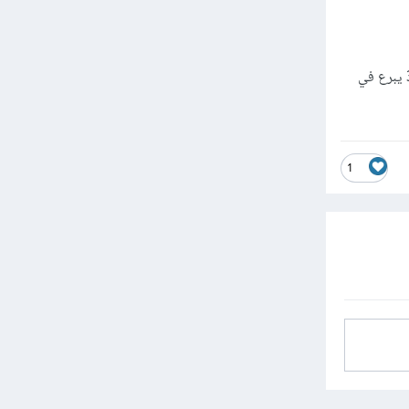
خلاصة القول: تبرع Maya في تخصيص أدواتها باستخدام لغات برمجة مثل Python، في حين أنّ 3ds max يبرع في
1