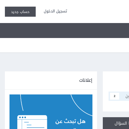
تسجيل الدخول
حساب جديد
إعلانات
ن
2
السؤال