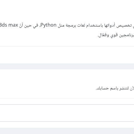
رنامجين قوي وفعّال.
آن
لتنشر باسم حسابك.