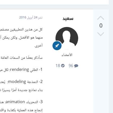
سعيد
نشر
24 أبريل 2016
0
كل من هذين التطبيقين مصمّمين 
منهما هو الأفضل. ولكن يمكن أن 
أخرى.
الأعضاء
سأذكر بعضًا من السمات العامّة ل
18
96
1- الطلي rendering: لكل من البرنامجين إمكانيّات متساوية تقريبًا.
بناء نماذج جديدة أمرًا يسيرًا نسبيًّا. وربما يكون 3ds max الأسهل في التعل
إنجاح هذه العمليّة بكفاءة واقت