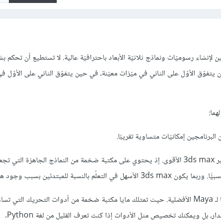
لإنشاء رسوميّات ونماذج ثلاثيّة الأبعاد باحترافيّة عالية. لا تستطيع أن تحكم ب
يتفوّق الأوّل على الثاني في ميّزات معيّنة، في حين يتفوّق الثاني على الأوّل في
هما:
2- النمذجة modeling: يُعتبر 3ds max الأقوى. إذ يحتوي على مكتبة ضخمة من النماذج الجاهزة الت
ّم بالنسبة للمبتدئين بسبب وجود هذه الميّزة.
3- التحريك animation: هنا لـ Maya الأفضلية. حيث تمتلك مايا مكتبة ضخمة من أدوات التحريك التي 
دار، بل ويمكنك تخصيص مثل الأدوات إذا كنت تعرف القليل من لغة Python.