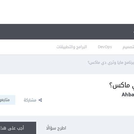
تصميم
DevOps
البرامج والتطبيقات
برنامج مايا وثري دي ماكس؟
دي ماكس؟
متابعو
مشاركة
اطرح سؤالًا
أجب على هذا 