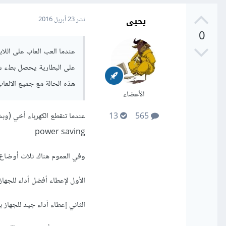
يحيى
نشر
23 أبريل 2016
0
عندما العب العاب على اللا
على البطارية يحصل بطء شدي
هذه الحالة مع جميع الالعاب التي العبها ونوع
الأعضاء
عندما تنقطع الكهرباء أخي (وب
13
565
power saving
وفي العموم هناك ثلاث أوضاع 
الأول لإعطاء أفضل أداء للجه
الثاني إعطاء أداء جيد للجهاز ب