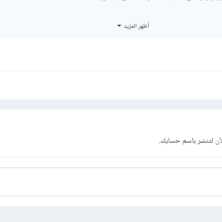
از بالتوازن مع استهلاك البطارية
أظهر المزيد
أقل حد لأجل المحافظة على استهلاك البطارية.
وضاع الثلاثة من خلال النقر على رمز البطارية في الشريط السفلي
لممتاز مجددا
آن
لتنشر باسم حسابك.