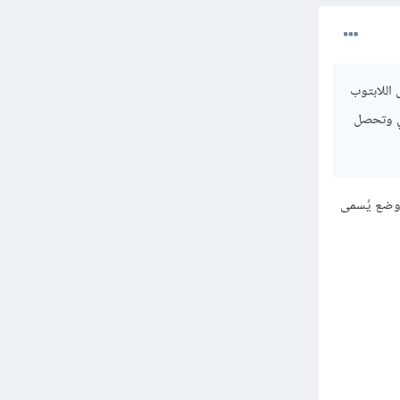
 اللابتوب
عي وتحصل
 وضع يُسمى