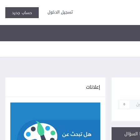
تسجيل الدخول
حساب جديد
إعلانات
ن
0
السؤال