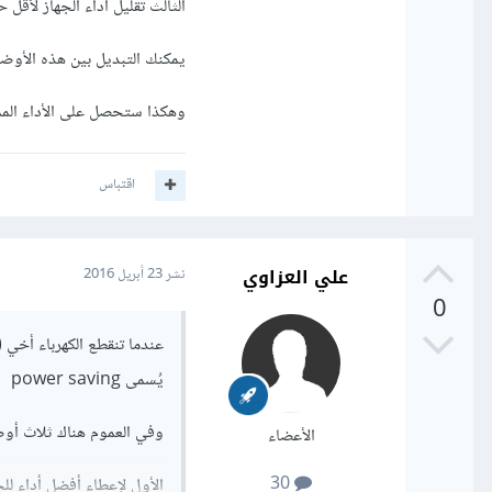
الثالث تقليل أداء الجهاز لأقل
يمكنك التبديل بين هذه الأوضا
وهكذا ستحصل على الأداء المم
اقتباس
علي العزاوي
نشر
23 أبريل 2016
0
عندما تنقطع الكهرباء أخي 
يُسمى power saving
وفي العموم هناك ثلاث أوض
الأعضاء
30
الأول لإعطاء أفضل أداء ل