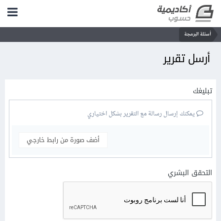
أسئلة البرمجة
أرسل تقرير
تبليغك
يمكنك إرسال رسالة مع التقرير بشكل اختياري
أضف صورة من رابط خارجي
التحقق البشري