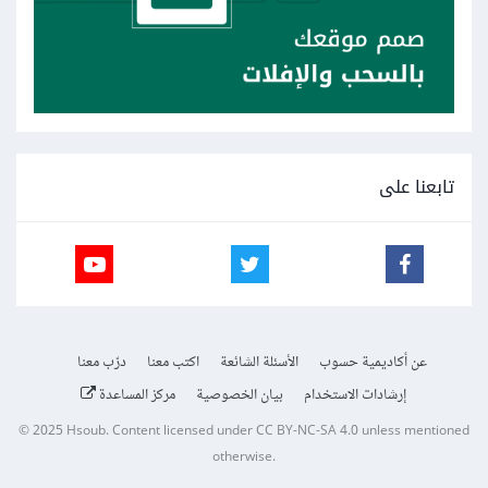
تابعنا على
عن أكاديمية حسوب
الأسئلة الشائعة
اكتب معنا
درّب معنا
إرشادات الاستخدام
بيان الخصوصية
مركز المساعدة
© 2025
Hsoub
.
Content licensed under
CC BY-NC-SA 4.0
unless mentioned
otherwise.