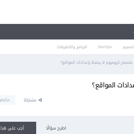
تصميم
DevOps
البرامج والتطبيقات
تصفح كروميوم لا يحفظ بإعدادات المواقع؟
ادات المواقع؟
متابعو
مشاركة
اطرح سؤالًا
أجب على هذا 