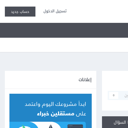
تسجيل الدخول
حساب جديد
إعلانات
ن
0
السؤال