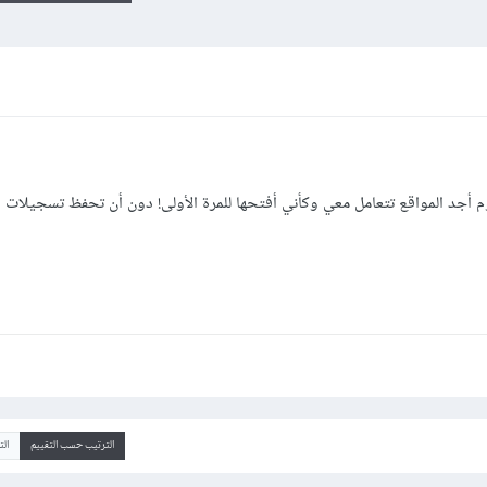
جد المواقع تتعامل معي وكأني أفتحها للمرة الأولى! دون أن تحفظ تسجيلات د
الترتيب حسب التقييم
ال