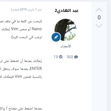
عبد الهادي2
نشر
1 مارس 2016
(معدل)
0
للبحث عن كلمة ما في ملف نصي 
ترغب في البحث فيه):
الأعضاء
18
368
ENTER، بعدها سوف ينتقل المؤشر مُباشر إلى الكلمة.
بالنسبة لمُحرر Vim فيُمكنك فتح الملف كالتالي: