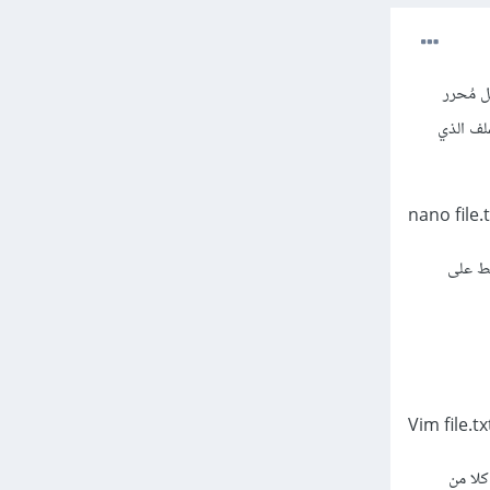
ل مُحرر
لتّالي (مع استبدال file.txt إلى اسم الملف الذي
لك اضغط على
Vim file.tx
حث استعمل كلا من