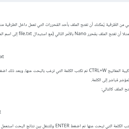
من الطّرفية يُمكنك أن تفتح الملف بأحد المُحررات التي تعمل داخل الطرفية مث
Nano أو محرر Vim يُمكنك مثلا أن تفتح الملف بمُحرر Nano بالأمر ا
nano file.txt
يُمكنك بعدها أن تضغط على تركيبة المفاتيح CTRL+W ثم تكتب الكلمة التي ترغب بالبحث عنها، وبعد ذ
t
بعدها اضغط على مفتاح / واكتب الكلمة التي تبحث عنها ثم اضغط ENTER وللتنقل بين نتائج الب