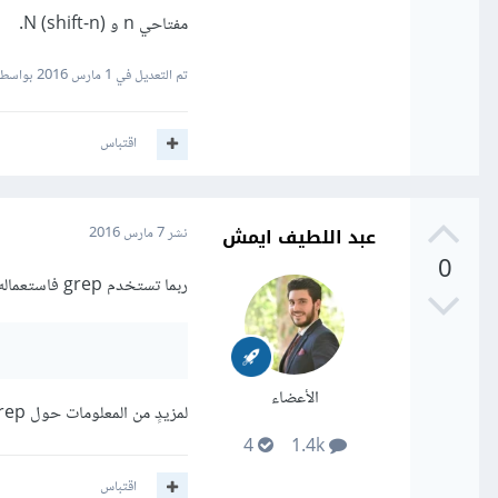
مفتاحي n و N (shift-n).
تم التعديل في
1 مارس 2016
بواسطة 
اقتباس
عبد اللطيف ايمش
نشر
7 مارس 2016
0
ربما تستخدم grep فاستعماله أسهل وأيسر من nano أو vi (كلاهما محرران نصيان، ولا حاجة لفتح محرر للبحث عن كلمة).
الأعضاء
لمزيدٍ من المعلومات حول grep (وغيره من الأدوات السطرية) راجع كتاب «
4
1.4k
اقتباس