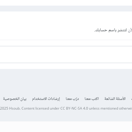
آن
لتنشر باسم حسابك.
الأسئلة الشائعة
اكتب معنا
درّب معنا
إرشادات الاستخدام
بيان الخصوصية
 2025
Hsoub
.
Content licensed under
CC BY-NC-SA 4.0
unless mentioned otherwi