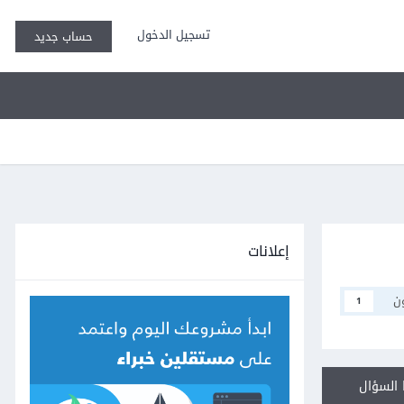
تسجيل الدخول
حساب جديد
إعلانات
ن
1
السؤال