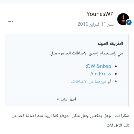
YounesWP
نشر
11 فبراير 2016
الطريقة السهلة
هي بإستخدام إحدى الإضافات الجاهزة مثل:
DW &nbsp;
AnsPress
أو
غيرهما من الإضافات
،
كما يمكنك إستخدام أحد
القوالب الجاهزة
أظهر المزيد
أما الطريقة الصعبة
شكرا لك .. وهل يمكنني جعل شكل الموقع كما اريد عند اضافة احد من
والتي قد تكون أكثر مرونة هي باستخدام
أنواع المقالات المخصصة
تلك الاضافات
Custom Post Types
و
الحقول المخصصة Custom