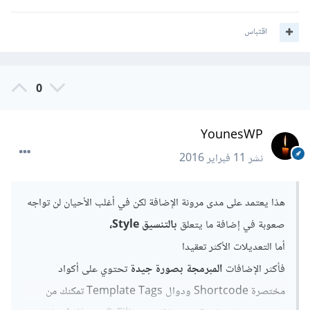
Fields
والتعليقا ت و
رتب وصلاحيات المستخدمين
، وهذه الطريقة
بالطبع تتطلب منك معرفة ببرمجة ووردبريس.
اقتباس
نوع وحجم ومتطلبات المشروع هي ما يحدد ما ستستخدمه من
0
هذه الطرق.
YounesWP
نشر
11 فبراير 2016
هذا يعتمد على مدى مرونة الإضافة لكن في أغلب الأحيان لن تواجه
صعوبة في إضافة ما يتعلق
بالتنسيق Style،
أما التعديلات الأكثر تعقيدا
فأكثر الإضافات
المبرمجة بصورة جيدة
تحتوي على أكواد
مختصرة Shortcode ودوال Template Tags تمكنك من