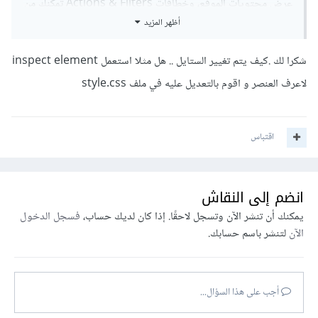
عرض محتويات الموقع، وخطافات Actions & Filters تمكنك من
أظهر المزيد
التعديل على سلوك وبيانات الإضافة بدون تعديل مباشر على ملفات
الإضافة.
شكرا لك .كيف يتم تغيير الستايل .. هل مثلا استعمل inspect element
لذا أنصحك بدراسة الاضافة بصورة جيدة لتحديد إذا ما كانت توفر
لاعرف العنصر و اقوم بالتعديل عليه في ملف style.css
لك المرونة التي تحتاجها قبل إتخاذ القرار بإستخدامها.
اقتباس
انضم إلى النقاش
يمكنك أن تنشر الآن وتسجل لاحقًا. إذا كان لديك حساب،
فسجل الدخول
الآن
لتنشر باسم حسابك.
أجب على هذا السؤال...