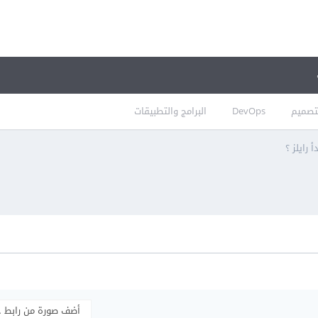
تصميم
DevOps
البرامج والتطبيقات
أ رايلز ؟
أضف صورة من رابط 