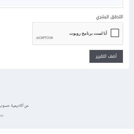
التحقق البشري
أضف التقرير
عن أكاديمية حسوب
se.