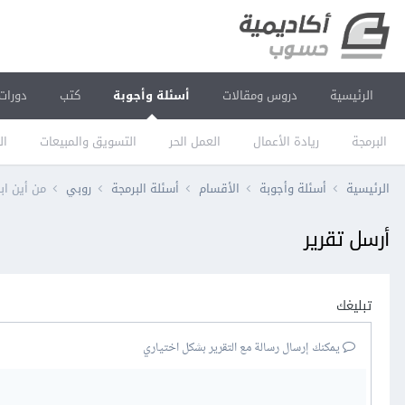
الرئيسية
دروس ومقالات
أسئلة وأجوبة
كتب
دورات
البرمجة
ريادة الأعمال
العمل الحر
التسويق والمبيعات
ال
الرئيسية
أسئلة وأجوبة
الأقسام
أسئلة البرمجة
روبي
من أين ابد
أرسل تقرير
تبليغك
يمكنك إرسال رسالة مع التقرير بشكل اختياري