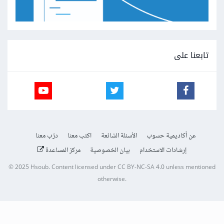
تابعنا على
عن أكاديمية حسوب
الأسئلة الشائعة
اكتب معنا
درّب معنا
إرشادات الاستخدام
بيان الخصوصية
مركز المساعدة
© 2025
Hsoub
.
Content licensed under
CC BY-NC-SA 4.0
unless mentioned
otherwise.