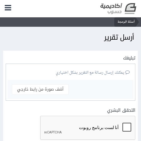
أسئلة البرمجة
أرسل تقرير
تبليغك
يمكنك إرسال رسالة مع التقرير بشكل اختياري
أضف صورة من رابط خارجي
التحقق البشري