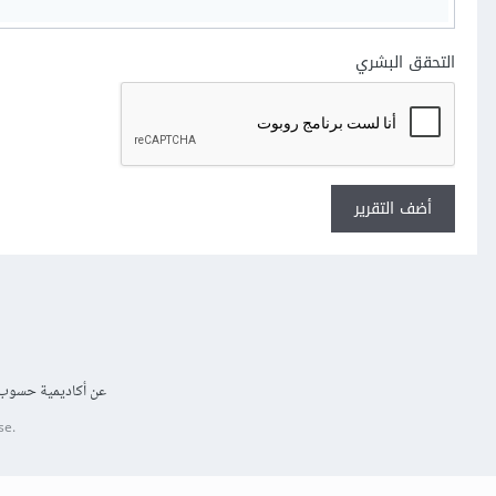
التحقق البشري
أضف التقرير
عن أكاديمية حسوب
se.