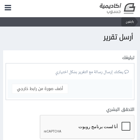
بايثون
أرسل تقرير
تبليغك
يمكنك إرسال رسالة مع التقرير بشكل اختياري
أضف صورة من رابط خارجي
التحقق البشري