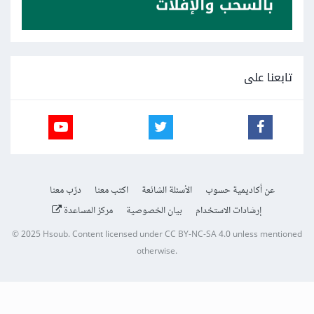
تابعنا على
عن أكاديمية حسوب
الأسئلة الشائعة
اكتب معنا
درّب معنا
إرشادات الاستخدام
بيان الخصوصية
مركز المساعدة
© 2025
Hsoub
.
Content licensed under
CC BY-NC-SA 4.0
unless mentioned
otherwise.