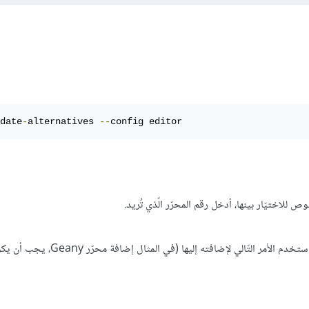
date
-
alternatives 
--
config editor
للاختيّار بينها، أدخل رقم المحرّر الّذي تُريد.
إن لم يظهر المحرّر في القائمة استخدم الأمر التّالي لإضافته إليها (في ا