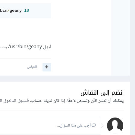
bin
/
geany 
10
أبدِل usr/bin/geany/ بمسار المحرّر الّذي تُريده.
اقتباس
انضم إلى النقاش
يمكنك أن تنشر الآن وتسجل لاحقًا. إذا كان لديك حساب،
فسجل الدخول ال
أجب على هذا السؤال...