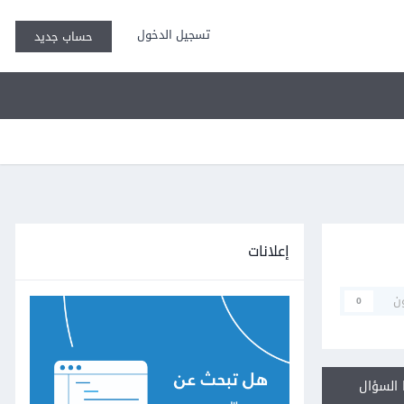
تسجيل الدخول
حساب جديد
إعلانات
ن
0
السؤال