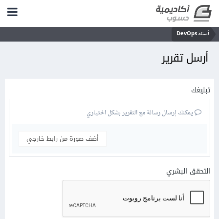
أسئلة DevOps
أرسل تقرير
تبليغك
يمكنك إرسال رسالة مع التقرير بشكل اختياري
أضف صورة من رابط خارجي
التحقق البشري