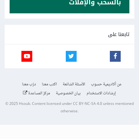
تابعنا على
عن أكاديمية حسوب
الأسئلة الشائعة
اكتب معنا
درّب معنا
إرشادات الاستخدام
بيان الخصوصية
مركز المساعدة
© 2025
Hsoub
.
Content licensed under
CC BY-NC-SA 4.0
unless mentioned
otherwise.