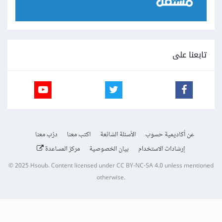
تابعنا على
عن أكاديمية حسوب
الأسئلة الشائعة
اكتب معنا
درّب معنا
إرشادات الاستخدام
بيان الخصوصية
مركز المساعدة
© 2025
Hsoub
.
Content licensed under
CC BY-NC-SA 4.0
unless mentioned
otherwise.