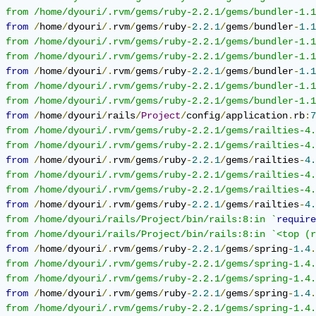
	from /home/dyouri/.rvm/gems/ruby-2.2.1/gems/bundler-1.
from
/
home
/
dyouri
/.
rvm
/
gems
/
ruby
-
2.2
.
1
/
gems
/
bundler
-
1.1
	from /home/dyouri/.rvm/gems/ruby-2.2.1/gems/bundler-1.
	from /home/dyouri/.rvm/gems/ruby-2.2.1/gems/bundler-1.
from
/
home
/
dyouri
/.
rvm
/
gems
/
ruby
-
2.2
.
1
/
gems
/
bundler
-
1.1
	from /home/dyouri/.rvm/gems/ruby-2.2.1/gems/bundler-1.
	from /home/dyouri/.rvm/gems/ruby-2.2.1/gems/bundler-1.
from
/
home
/
dyouri
/
rails
/
Project
/
config
/
application
.
rb
:
7
	from /home/dyouri/.rvm/gems/ruby-2.2.1/gems/railties-4
	from /home/dyouri/.rvm/gems/ruby-2.2.1/gems/railties-4
from
/
home
/
dyouri
/.
rvm
/
gems
/
ruby
-
2.2
.
1
/
gems
/
railties
-
4.
	from /home/dyouri/.rvm/gems/ruby-2.2.1/gems/railties-4
	from /home/dyouri/.rvm/gems/ruby-2.2.1/gems/railties-4
from
/
home
/
dyouri
/.
rvm
/
gems
/
ruby
-
2.2
.
1
/
gems
/
railties
-
4.
	from /home/dyouri/rails/Project/bin/rails:8:in `
require
	from /home/dyouri/rails/Project/bin/rails:8:in `<top (
from
/
home
/
dyouri
/.
rvm
/
gems
/
ruby
-
2.2
.
1
/
gems
/
spring
-
1.4
.
	from /home/dyouri/.rvm/gems/ruby-2.2.1/gems/spring-1.4
	from /home/dyouri/.rvm/gems/ruby-2.2.1/gems/spring-1.4
from
/
home
/
dyouri
/.
rvm
/
gems
/
ruby
-
2.2
.
1
/
gems
/
spring
-
1.4
.
	from /home/dyouri/.rvm/gems/ruby-2.2.1/gems/spring-1.4