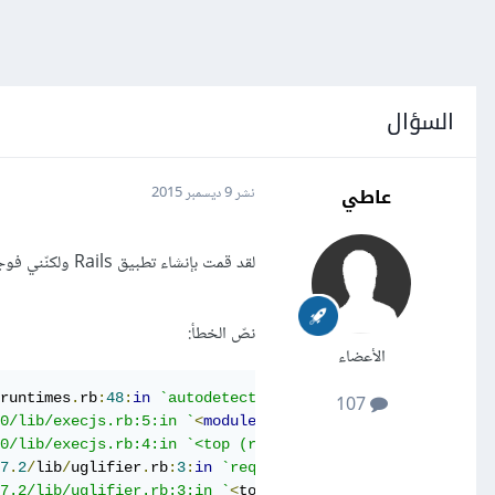
السؤال
عاطي
نشر
9 ديسمبر 2015
لقد قمت بإنشاء تطبيق Rails ولكنّني فوجئت بخطأ عند تشغيل Rails server ، فكيف يُمكنني أن أصلح هذا الخطأ؟
نصّ الخطأ:
الأعضاء
runtimes
.
rb
:
48
:
in
`autodetect': Could not find a JavaScr
107
.0/lib/execjs.rb:5:in `
<
module
:
ExecJS
>
'

.0/lib/execjs.rb:4:in `<top (required)>'
7
.
2
/
lib
/
uglifier
.
rb
:
3
:
in
`require'

.7.2/lib/uglifier.rb:3:in `
<
top 
(
required
)>
'
