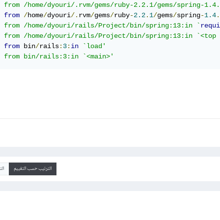
	from /home/dyouri/.rvm/gems/ruby-2.2.1/gems/spring-1.4
from
/
home
/
dyouri
/.
rvm
/
gems
/
ruby
-
2.2
.
1
/
gems
/
spring
-
1.4
.
	from /home/dyouri/rails/Project/bin/spring:13:in `
requi
	from /home/dyouri/rails/Project/bin/spring:13:in `<top
from
 bin
/
rails
:
3
:
in
`load'

	from bin/rails:3:in `<main>'
الترتيب حسب التقييم
ال