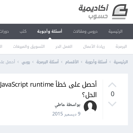
الرئيسية
دروس ومقالات
أسئلة وأجوبة
كتب
دورات
البرمجة
ريادة الأعمال
العمل الحر
التسويق والمبيعات
ال
الرئيسية
أسئلة وأجوبة
الأقسام
أسئلة البرمجة
روبي
أحصل على خطأ Could not find a JavaScript runtime 
الحل؟
0
بواسطة عاطي
9 ديسمبر 2015