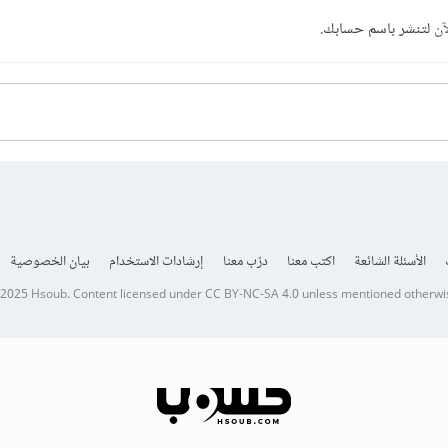
آن
لتنشر باسم حسابك.
الأسئلة الشائعة
اكتب معنا
درّب معنا
إرشادات الاستخدام
بيان الخصوصية
 2025
Hsoub
.
Content licensed under
CC BY-NC-SA 4.0
unless mentioned otherwi