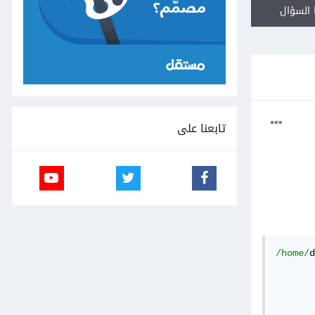
السؤال
تابعنا على
/home/
d