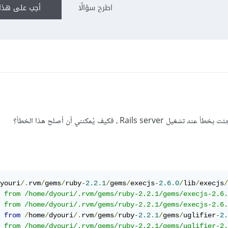
اطرح سؤالًا
أجب على هذا 
youri
/.
rvm
/
gems
/
ruby
-
2.2
.
1
/
gems
/
execjs
-
2.6
.
0
/
lib
/
execjs
/
	from /home/dyouri/.rvm/gems/ruby-2.2.1/gems/execjs-2.6
	from /home/dyouri/.rvm/gems/ruby-2.2.1/gems/execjs-2.6
from
/
home
/
dyouri
/.
rvm
/
gems
/
ruby
-
2.2
.
1
/
gems
/
uglifier
-
2.
	from /home/dyouri/.rvm/gems/ruby-2.2.1/gems/uglifier-2