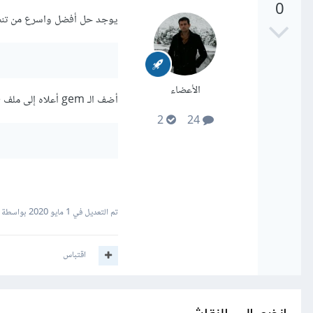
0
يوجد حل أفضل واسرع من تنصيب nodejs خصوصاً إذا لم يكن لديك وصول
الأعضاء
أضف الـ gem أعلاه إلى ملف gemfile ثم قم بتشغيل الأمر:
2
24
تم التعديل في
1 مايو 2020
بواسطة Rojan Mustafa
اقتباس