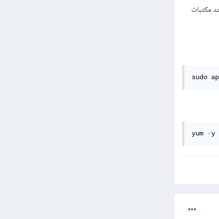
د مكتبات
sudo ap
yum 
-
y 