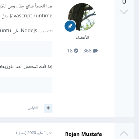
0
هذا الخطأ شائع جدّا، ومن ال
Javascript runtime مثل Nodejs :
لتنصيب NodeJs على Ubuntu، طبّق الأمر التّالي في الطّرفيّة:
الأعضاء
18
368
إذا كُنت تستعمل أحد التّوزيعات التّي تعتمد على م
اقتباس
Rojan Mustafa
نشر
1 مايو 2020
(معدل)