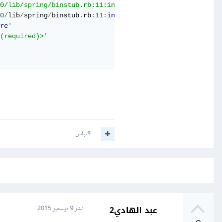
.0/lib/spring/binstub.rb:11:in `load'
0
/
lib
/
spring
/
binstub
.
rb
:
11
:
in
`<top (required)>'

re
'

 (required)>'
اقتباس
عبد الهادي2
نشر
9 ديسمبر 2015