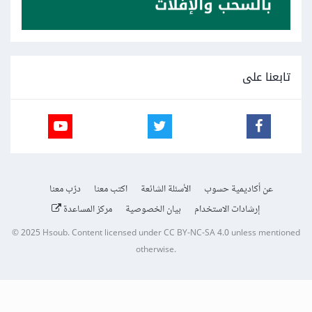
تابعنا على
عن أكاديمية حسوب
الأسئلة الشائعة
اكتب معنا
درّب معنا
إرشادات الاستخدام
بيان الخصوصية
مركز المساعدة
© 2025
Hsoub
.
Content licensed under
CC BY-NC-SA 4.0
unless mentioned
otherwise.