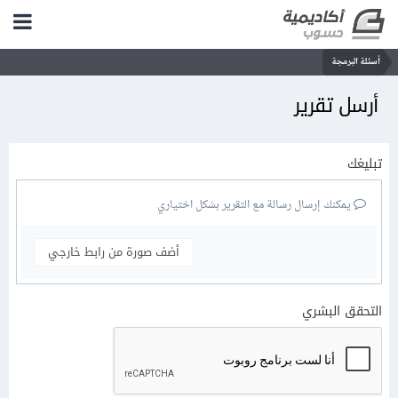
أسئلة البرمجة
أرسل تقرير
تبليغك
يمكنك إرسال رسالة مع التقرير بشكل اختياري
أضف صورة من رابط خارجي
التحقق البشري