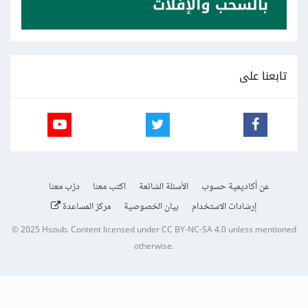
تابعنا على
عن أكاديمية حسوب
الأسئلة الشائعة
اكتب معنا
درّب معنا
إرشادات الاستخدام
بيان الخصوصية
مركز المساعدة
© 2025
Hsoub
.
Content licensed under
CC BY-NC-SA 4.0
unless mentioned
otherwise.