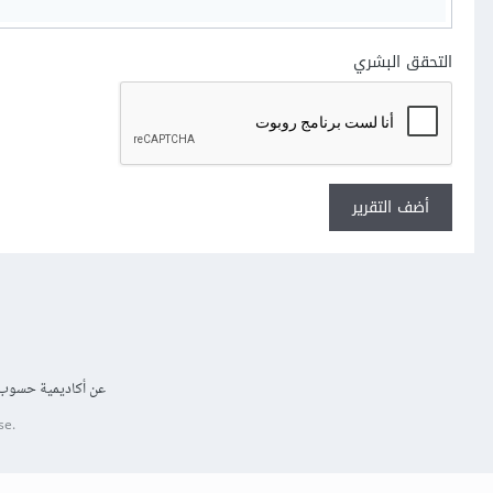
التحقق البشري
أضف التقرير
عن أكاديمية حسوب
se.