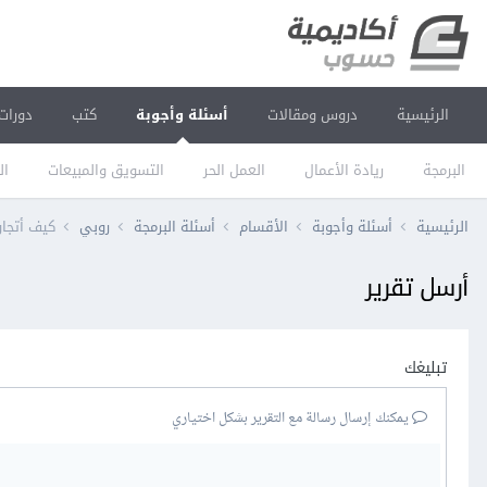
الرئيسية
دروس ومقالات
أسئلة وأجوبة
كتب
دورات
البرمجة
ريادة الأعمال
العمل الحر
التسويق والمبيعات
ال
الرئيسية
أسئلة وأجوبة
الأقسام
أسئلة البرمجة
روبي
كيف أتجاوز 
أرسل تقرير
تبليغك
يمكنك إرسال رسالة مع التقرير بشكل اختياري