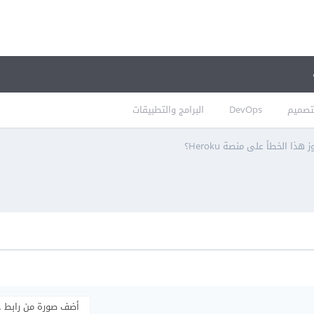
تصميم
DevOps
البرامج والتطبيقات
هذا الخطأ على منصة Heroku؟
أضف صورة من رابط 