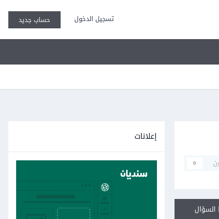
تسجيل الدخول
حساب جديد
إعلانات
ن
0
السؤال