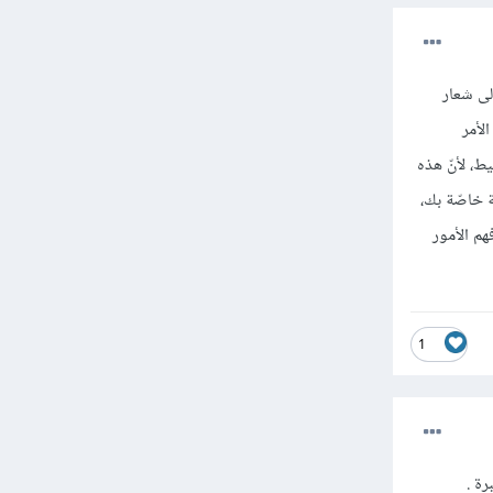
لى شعار
لأمر
سيط، لأنّ هذه
ة خاصّة بك،
هم الأمور
1
ة .