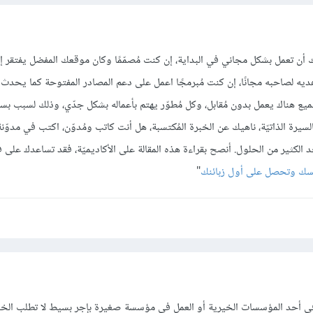
ن تعمل بشكل مجاني في البداية، إن كنت مُصمّمًا وكان موقعك المفضل يفتقر إ
ديه لصاحبه مجانًا، إن كنت مُبرمجًا اعمل على دعم المصادر المفتوحة كما يحدث ا
قع Github.com، الجميع هناك يعمل بدون مُقابل، وكل مُطوّر يهتم بأعماله بشكل جدّي، وذلك لسبب ب
السيرة الذاتيّة، ناهيك عن الخبرة المُكتسبة، هل أنت كاتب ومُدوّن، اكتب في مدوّن
كثير من الحلول. أنصح بقراءة هذه المقالة على الأكاديميّة، فقد تساعدك على ف
فسك وتحصل على أول زبائنك
"
في أحد المؤسسات الخيرية أو العمل في مؤسسة صغيرة بإجر بسيط لا تطلب الخبر