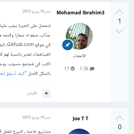
Mohamad Ibrahim3
نشر
10 يونيو 2015
1
لتحصل على الخبرة يجب عليك أ
جذّاب، صمّم له شعارًا وقدمه ه
في مو
المُساهمات تعتبر بالنسبة لهم ك
الأعضاء
اكتب في مُجتمع حسوب، يوجد ال
11
1.3k
بالشكل الأمثل "
كيف تُسوّق لن
اقتباس
Joe T T
نشر
10 يونيو 2015
0
مشاريع خاصة , التبرع للعمل 