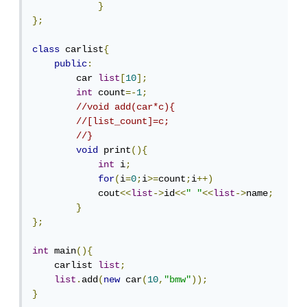
}
};
class
 carlist
{
public
:
        car 
list
[
10
];
int
 count
=-
1
;
//void add(car*c){
//[list_count]=c;
//}
void
 print
(){
int
 i
;
for
(
i
=
0
;
i
>=
count
;
i
++)
            cout
<<
list
->
id
<<
" "
<<
list
->
name
;
}
};
int
 main
(){
    carlist 
list
;
list
.
add
(
new
 car
(
10
,
"bmw"
));
}