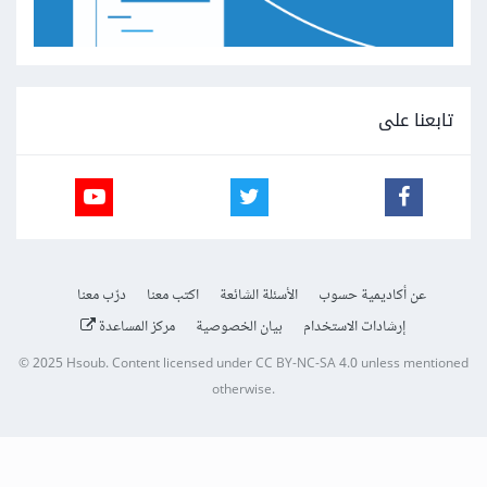
تابعنا على
عن أكاديمية حسوب
الأسئلة الشائعة
اكتب معنا
درّب معنا
إرشادات الاستخدام
بيان الخصوصية
مركز المساعدة
© 2025
Hsoub
.
Content licensed under
CC BY-NC-SA 4.0
unless mentioned
otherwise.