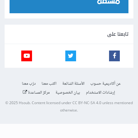
تابعنا على
عن أكاديمية حسوب
الأسئلة الشائعة
اكتب معنا
درّب معنا
إرشادات الاستخدام
بيان الخصوصية
مركز المساعدة
© 2025
Hsoub
.
Content licensed under
CC BY-NC-SA 4.0
unless mentioned
otherwise.