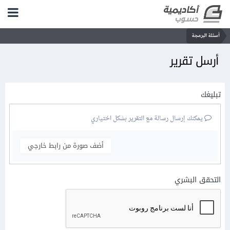
أسئلة البرمجة
أرسل تقرير
تبليغك
يمكنك إرسال رسالة مع التقرير بشكل اختياري
أضف صورة من رابط خارجي
التحقق البشري