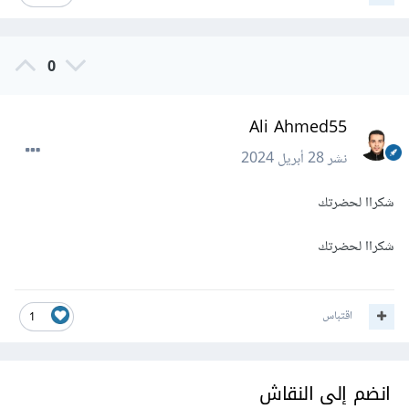
0
Ali Ahmed55
نشر
28 أبريل 2024
شكراا لحضرتك
شكراا لحضرتك
اقتباس
1
انضم إلى النقاش