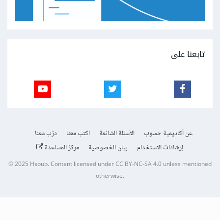
تابعنا على
عن أكاديمية حسوب
الأسئلة الشائعة
اكتب معنا
درّب معنا
إرشادات الاستخدام
بيان الخصوصية
مركز المساعدة
© 2025
Hsoub
.
Content licensed under
CC BY-NC-SA 4.0
unless mentioned
otherwise.