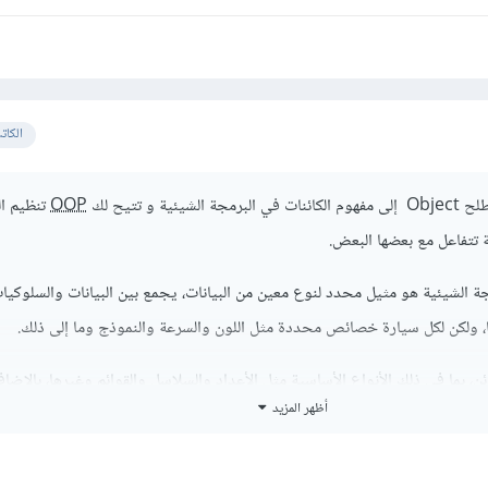
الكات
ية و تتيح لك
OOP
تنظيم ال
ة تتفاعل مع بعضها البعض.
Ob) في البرمجة الشيئية هو مثيل محدد لنوع معين من البيانات، يجمع بين البيانات والسلوكيا
ا، ولكن لكل سيارة خصائص محددة مثل اللون والسرعة والنموذج وما إلى ذلك.
، بما في ذلك الأنواع الأساسية مثل الأعداد والسلاسل والقوائم وغيرها، بالإضاف
أظهر المزيد
بواسطة المستخدم مثل الكائنات التي تنشئها عن طريق تعريف فئات جديدة، و عند 
 استخدام الخصائص والأساليب التي يوفرها الكائن للقيام بالعديد من العمليات الم