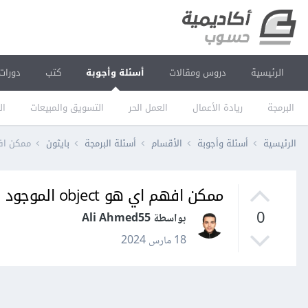
الرئيسية
دروس ومقالات
أسئلة وأجوبة
كتب
دورات
البرمجة
ريادة الأعمال
العمل الحر
التسويق والمبيعات
ال
الرئيسية
أسئلة وأجوبة
الأقسام
أسئلة البرمجة
بايثون
ممكن افهم اي هو ct
ممكن افهم اي هو object الموجود في لغه باثيون
0
بواسطة Ali Ahmed55
18 مارس 2024