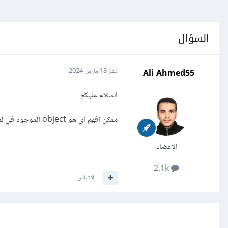
السؤال
Ali Ahmed55
نشر
18 مارس 2024
السلام عليكم
ممكن افهم اي هو object الموجود في لغه باثيون
الأعضاء
2.1k
اقتباس