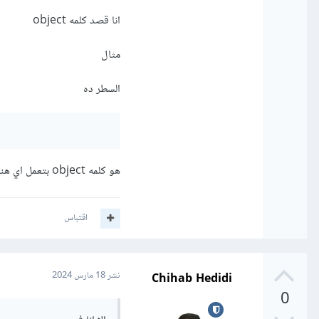
و هذا تطبيق بسيط للمثال ا
انا قصد كلمه object
مثال
السطر ده
هو كلمه object بتعمل اي هنا
اقتباس
يمكنك إن تطلع أكثر على ال
Chihab Hedidi
نشر
18 مارس 2024
0