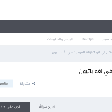
تصميم
DevOps
البرامج والتطبيقات
obje الموجود في لغه باثيون
متابعو
مشاركة
اطرح سؤالًا
أجب على هذا 