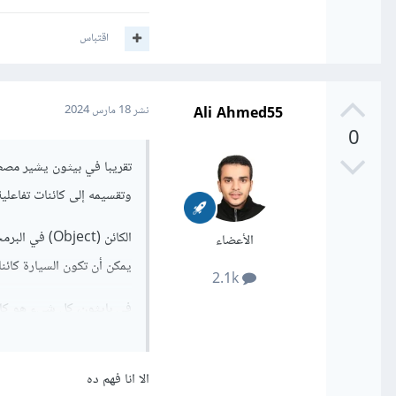
اقتباس
Ali Ahmed55
نشر
18 مارس 2024
0
تقريبا في بيثون يشير مصطلح Object إلى مفهوم الكائنات في البرمجة الشيئ
وتقسيمه إلى كائنات تفاعلي
الكائن (ject
الأعضاء
يمكن أن تكون السيارة كائن
2.1k
في بايثون، كل شيء هو كائن
الكائنات التي تم إنشاؤها 
الكائنات في بايثون، يمكنك
الا انا فهم ده