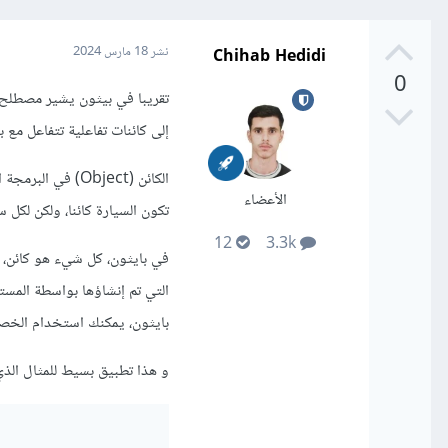
Chihab Hedidi
نشر
18 مارس 2024
0
تقريبا في بيثون يشير مصطلح Object إلى مفهوم الكائنات في البرمجة الشيئية و تتيح 
إلى كائنات تفاعلية تتفاعل مع 
الكائن (Object) 
الأعضاء
تكون السيارة كائنا، ولكن لكل
12
3.3k
في بايثون، كل شيء هو كائن، بم
التي تم إنشاؤها بواسطة المست
بايثون، يمكنك استخدام الخصائص
و هذا تطبيق بسيط للمثال الذي