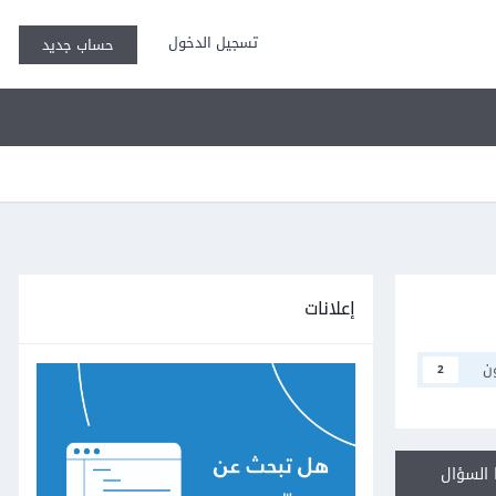
تسجيل الدخول
حساب جديد
إعلانات
ن
2
السؤال