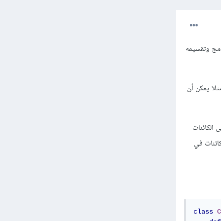
امج وتقسيمه
 مثلا يمكن أن
 الكائنات
ائنات في
class
C