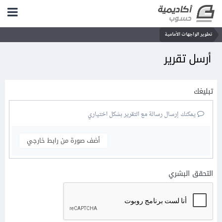
تطوير الواجهات الأمامية
أرسل تقرير
تبليغك
يمكنك إرسال رسالة مع التقرير بشكل اختياري
أضف صورة من رابط خارجي
التحقق البشري