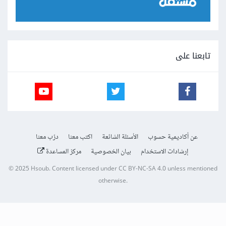
تابعنا على
عن أكاديمية حسوب
الأسئلة الشائعة
اكتب معنا
درّب معنا
إرشادات الاستخدام
بيان الخصوصية
مركز المساعدة
© 2025
Hsoub
.
Content licensed under
CC BY-NC-SA 4.0
unless mentioned
otherwise.