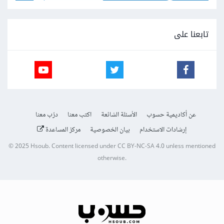
تابعنا على
عن أكاديمية حسوب
الأسئلة الشائعة
اكتب معنا
درّب معنا
إرشادات الاستخدام
بيان الخصوصية
مركز المساعدة
© 2025
Hsoub
.
Content licensed under
CC BY-NC-SA 4.0
unless mentioned
otherwise.