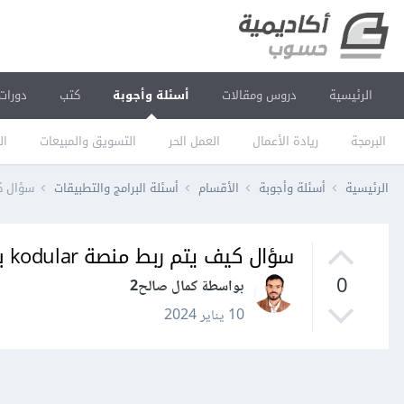
الرئيسية
دروس ومقالات
أسئلة وأجوبة
كتب
دورات
البرمجة
ريادة الأعمال
العمل الحر
التسويق والمبيعات
ال
الرئيسية
أسئلة وأجوبة
الأقسام
أسئلة البرامج والتطبيقات
سؤال كيف يتم ر
سؤال كيف يتم ربط منصة kodular بقاعدة البيانات MySQL؟
0
بواسطة كمال صالح2
10 يناير 2024