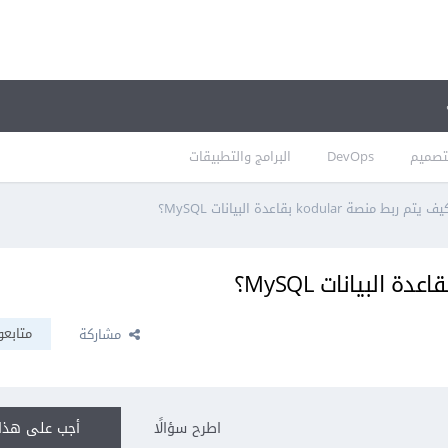
تصميم
DevOps
البرامج والتطبيقات
بط منصة kodular بقاعدة البيانات MySQL؟
متابعو
مشاركة
اطرح سؤالًا
أجب على هذا 