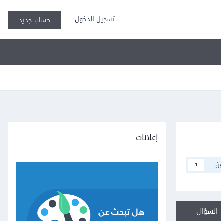
تسجيل الدخول
حساب جديد
إعلانات
ن
1
السؤال