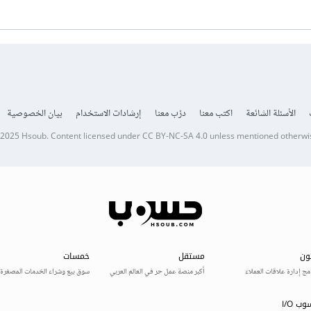
الأسئلة الشائعة
اكتب معنا
درّب معنا
إرشادات الاستخدام
بيان الخصوصية
 2025
Hsoub
.
Content licensed under
CC BY-NC-SA 4.0
unless mentioned otherwi