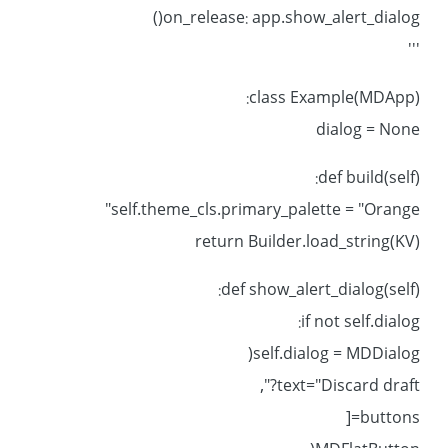
on_release: app.show_alert_dialog()
'''
class Example(MDApp):
dialog = None
def build(self):
self.theme_cls.primary_palette = "Orange"
return Builder.load_string(KV)
def show_alert_dialog(self):
if not self.dialog:
self.dialog = MDDialog(
text="Discard draft?",
buttons=[