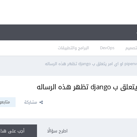
تصميم
DevOps
البرامج والتطبيقات
متابعو
مشاركة
اطرح سؤالًا
أجب على هذا 