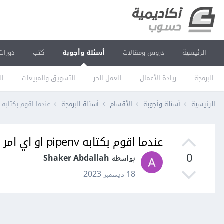
الرئيسية
دروس ومقالات
أسئلة وأجوبة
كتب
دورات
البرمجة
ريادة الأعمال
العمل الحر
التسويق والمبيعات
ال
الرئيسية
أسئلة وأجوبة
الأقسام
أسئلة البرمجة
عندما اقوم بكتابه pipenv او اي امر يتعلق ب django تظهر هذه الرساله
عندما اقوم بكتابه pipenv او اي امر يتعلق ب django تظهر هذه الرساله
0
بواسطة Shaker Abdallah
18 ديسمبر 2023