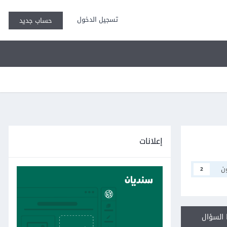
تسجيل الدخول
حساب جديد
إعلانات
ن
2
السؤال