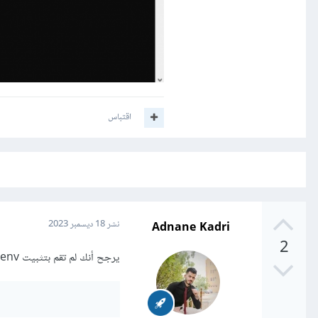
اقتباس
Adnane Kadri
نشر
18 ديسمبر 2023
2
يرجح أنك لم تقم بتثبيت pipenv أساسا، ولذلك حاول تثبيتها باستخدام مدير الحزم pip في بايثون على النحو التالي: