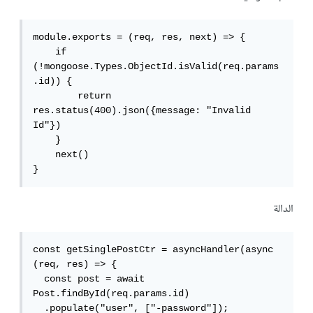
module.exports = (req, res, next) => {

    if 
(!mongoose.Types.ObjectId.isValid(req.params
.id)) {

        return 
res.status(400).json({message: "Invalid 
Id"})

    }

    next()

}
الدالة
const getSinglePostCtr = asyncHandler(async 
(req, res) => {

  const post = await 
Post.findById(req.params.id)

  .populate("user", ["-password"]);
