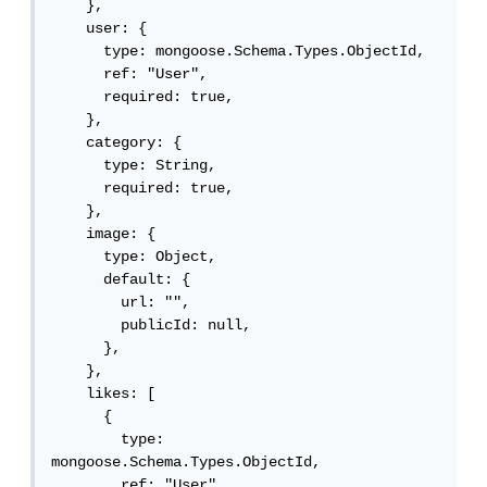
    },

    user: {

      type: mongoose.Schema.Types.ObjectId,

      ref: "User",

      required: true,

    },

    category: {

      type: String,

      required: true,

    },

    image: {

      type: Object,

      default: {

        url: "",

        publicId: null,

      },

    },

    likes: [

      {

        type: 
mongoose.Schema.Types.ObjectId,

        ref: "User",
