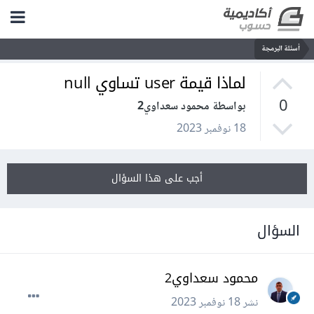
أسئلة البرمجة
لماذا قيمة user تساوي null
0
بواسطة محمود سعداوي2
18 نوفمبر 2023
أجب على هذا السؤال
السؤال
محمود سعداوي2
نشر
18 نوفمبر 2023