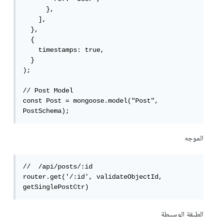
      },

    ],

  },

  {

    timestamps: true,

  }

);

// Post Model

const Post = mongoose.model("Post", 
PostSchema);
الموجه
//  /api/posts/:id

router.get('/:id', validateObjectId, 
getSinglePostCtr)
الطبقة الوسيطة