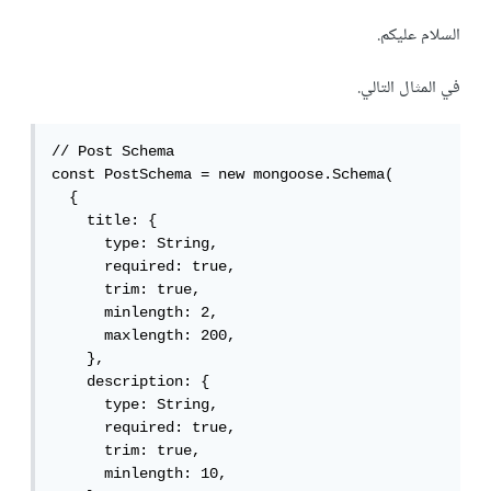
السلام عليكم.
في المثال التالي.
// Post Schema

const PostSchema = new mongoose.Schema(

  {

    title: {

      type: String,

      required: true,

      trim: true,

      minlength: 2,

      maxlength: 200,

    },

    description: {

      type: String,

      required: true,

      trim: true,

      minlength: 10,
