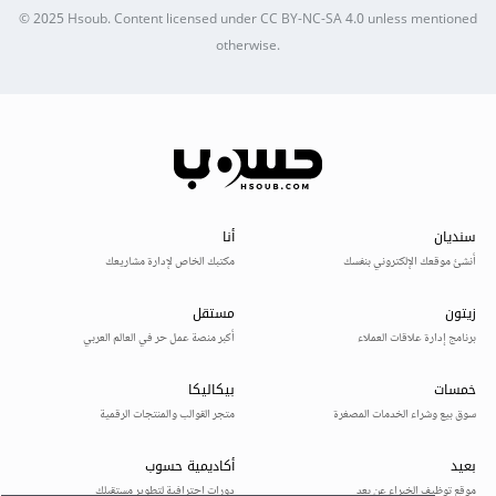
© 2025
Hsoub
.
Content licensed under
CC BY-NC-SA 4.0
unless mentioned
otherwise.