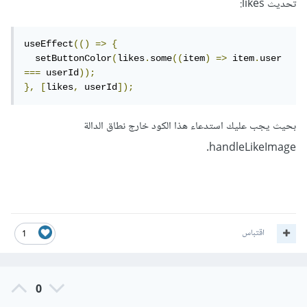
تحديث likes:
useEffect
(()
=>
{
  setButtonColor
(
likes
.
some
((
item
)
=>
 item
.
user 
===
 userId
));
},
[
likes
,
 userId
]);
بحيث يجب عليك استدعاء هذا الكود خارج نطاق الدالة
handleLikeImage.
اقتباس
1
0