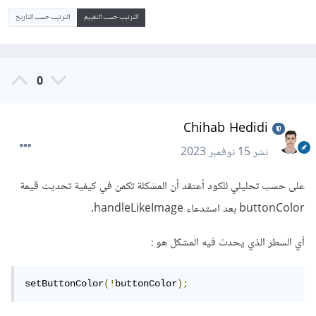
الترتيب حسب التقييم
الترتيب حسب التاريخ
0
Chihab Hedidi
نشر
15 نوفمبر 2023
على حسب تحليلي للكود أعتقد أن المشكلة تكمن في كيفية تحديث قيمة
buttonColor بعد استدعاء handleLikeImage.
أي السطر الذي يحدث فيه المشكل هو
:
setButtonColor
(!
buttonColor
);