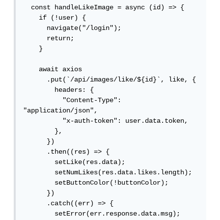
  const handleLikeImage = async (id) => {

    if (!user) {

      navigate("/login");

      return;

    }

    await axios

      .put(`/api/images/like/${id}`, like, {

        headers: {

          "Content-Type": 
"application/json",

          "x-auth-token": user.data.token,

        },

      })

      .then((res) => {

        setLike(res.data);

        setNumLikes(res.data.likes.length);

        setButtonColor(!buttonColor);

      })

      .catch((err) => {

        setError(err.response.data.msg);
