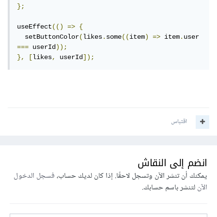
};
useEffect
(()
=>
{
  setButtonColor
(
likes
.
some
((
item
)
=>
 item
.
user 
===
 userId
));
},
[
likes
,
 userId
]);
اقتباس
انضم إلى النقاش
يمكنك أن تنشر الآن وتسجل لاحقًا. إذا كان لديك حساب،
فسجل الدخول
الآن
لتنشر باسم حسابك.