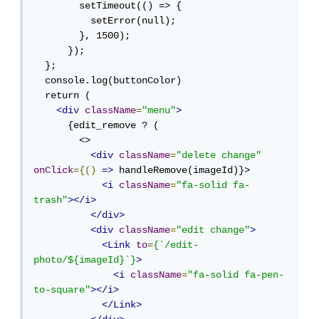
        setTimeout(() => {

          setError(null);

        }, 1500);

      });

  };

  console.log(buttonColor)

  return (

<div
className
=
"menu"
>
      {edit_remove ? (

        <>

<div
className
=
"delete change"
onClick
={()
=>
 handleRemove(imageId)}>

<i
className
=
"fa-solid fa-
trash"
></i>
</div>
<div
className
=
"edit change"
>
<Link
to
=
{`/edit-
photo/${imageId}`}
>
<i
className
=
"fa-solid fa-pen-
to-square"
></i>
</Link>