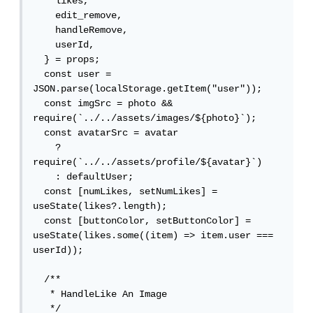
    likes,

    edit_remove,

    handleRemove,

    userId,

  } = props;

  const user = 
JSON.parse(localStorage.getItem("user"));

  const imgSrc = photo && 
require(`../../assets/images/${photo}`);

  const avatarSrc = avatar

    ? 
require(`../../assets/profile/${avatar}`)

    : defaultUser;

  const [numLikes, setNumLikes] = 
useState(likes?.length);

  const [buttonColor, setButtonColor] = 
useState(likes.some((item) => item.user === 
userId));

  /**

   * HandleLike An Image

   */
