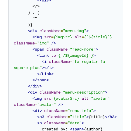
</div>
        </>

      ) : (

        ""

      )}

<div
className
=
"menu-img"
>
<img
src
=
{imgSrc}
alt
=
{`${title}`}
className
=
"img"
/>
<span
className
=
"read-more"
>
<Link
to
=
{`/${imageId}`}
>
<i
className
=
"fa-regular fa-
square-plus"
></i>
</Link>
</span>
</div>
<div
className
=
"menu-description"
>
<img
src
=
{avatarSrc}
alt
=
"avatar"
className
=
"avatar"
/>
<div
className
=
"menu-info"
>
<h3
className
=
"title"
>
{title}
</h3>
<p
className
=
"date"
>
            created by: 
<span>
{author}