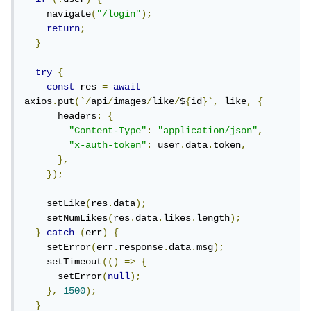
    navigate
(
"/login"
);
return
;
}
try
{
const
 res 
=
await
axios
.
put
(`/
api
/
images
/
like
/
$
{
id
}`,
 like
,
{
      headers
:
{
"Content-Type"
:
"application/json"
,
"x-auth-token"
:
 user
.
data
.
token
,
},
});
    setLike
(
res
.
data
);
    setNumLikes
(
res
.
data
.
likes
.
length
);
}
catch
(
err
)
{
    setError
(
err
.
response
.
data
.
msg
);
    setTimeout
(()
=>
{
      setError
(
null
);
},
1500
);
}