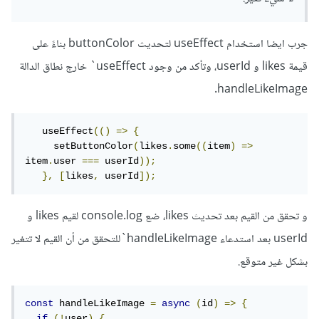
handleLikeImage.
جرب ايضا استخدام useEffect لتحديث buttonColor بناءً على
قيمة likes و userId، وتأكد من وجود useEffect` خارج نطاق الدالة
handleLikeImage.
   useEffect
(()
=>
{
     setButtonColor
(
likes
.
some
((
item
)
=>
item
.
user 
===
 userId
));
},
[
likes
,
 userId
]);
و تحقق من القيم بعد تحديث likes، ضع console.log لقيم likes و
userId بعد استدعاء handleLikeImage`للتحقق من أن القيم لا تتغير
بشكل غير متوقع.
const
 handleLikeImage 
=
async
(
id
)
=>
{
if
(!
user
)
{