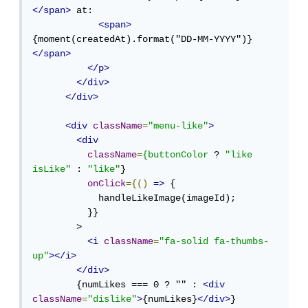
</span>
 at:

<span>
{moment(createdAt).format("DD-MM-YYYY")}
</span>
</p>
</div>
</div>
<div
className
=
"menu-like"
>
<div
className
=
{buttonColor
 ? 
"like 
isLike"
 : 
"like"
}

onClick
={()
=>
 {

            handleLikeImage(imageId);

          }}

        >

<i
className
=
"fa-solid fa-thumbs-
up"
></i>
</div>
        {numLikes === 0 ? "" : 
<div
className
=
"dislike"
>
{numLikes}
</div>
}
