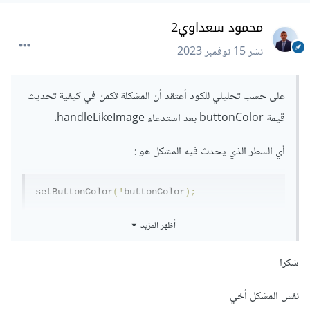
محمود سعداوي2
نشر
15 نوفمبر 2023
على حسب تحليلي للكود أعتقد أن المشكلة تكمن في كيفية تحديث
قيمة buttonColor بعد استدعاء handleLikeImage.
أي السطر الذي يحدث فيه المشكل هو
:
setButtonColor
(!
buttonColor
);
المشكلة المحتملة هي أن buttonColor قد لا يتم تحديثها بشكل
أظهر المزيد
صحيح عند استدعاء هذا السطر، رغم أن:
شكرا
likes
.
some
((
item
)
=>
 item
.
user 
===
 userId
)
نفس المشكل أخي