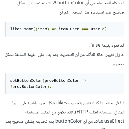
المشكلة المحتملة هي أن buttonColor قد لا يتم تحديثها بشكل
صحيح عند استدعاء هذا السطر، رغم أن:
likes
.
some
((
item
)
=>
 item
.
user 
===
 userId
)
قد تعود بقيمة false.
حاول تغيير الدالة للتأكد من أن التحديث يتم بناء على القيمة السابقة بشكل
صحيح.
setButtonColor
(
prevButtonColor 
=>
!
prevButtonColor
);
اما في حالة إذا كنت تقوم بتحديث likes بشكل غير مباشر (على سبيل
المثال، استجابة لطلب HTTP)، فقد يكون من المفيد استخدام
useEffect للتأكد من أن buttonColor يتم تحديثه بشكل صحيح بعد