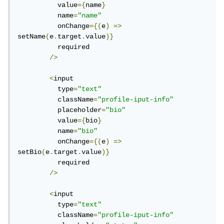
          value
={
name
}
          name
=
"name"
          onChange
={(
e
)
=>
setName
(
e
.
target
.
value
)}
          required

/>
<
input

          type
=
"text"
          className
=
"profile-iput-info"
          placeholder
=
"bio"
          value
={
bio
}
          name
=
"bio"
          onChange
={(
e
)
=>
setBio
(
e
.
target
.
value
)}
          required

/>
<
input

          type
=
"text"
          className
=
"profile-iput-info"