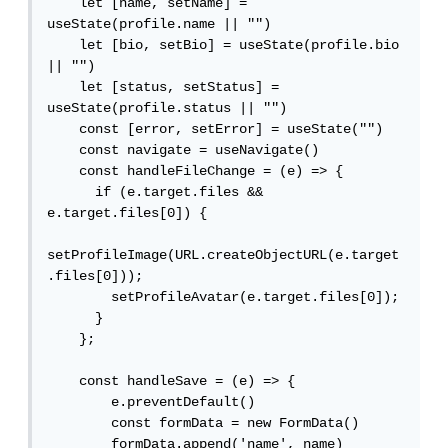
    let [name, setName] = 
useState(profile.name || "")

    let [bio, setBio] = useState(profile.bio 
|| "")

    let [status, setStatus] = 
useState(profile.status || "")

    const [error, setError] = useState("")

    const navigate = useNavigate()

    const handleFileChange = (e) => {

      if (e.target.files && 
e.target.files[0]) {

setProfileImage(URL.createObjectURL(e.target
.files[0]));

        setProfileAvatar(e.target.files[0]);

      }

    };

    const handleSave = (e) => {

        e.preventDefault()

        const formData = new FormData()

        formData.append('name', name)
