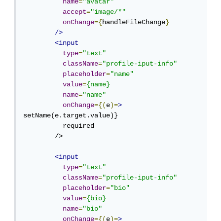
name
=
"avatar"
accept
=
"image/*"
onChange
={
handleFileChange
}
/>
<input
type
=
"text"
className
=
"profile-iput-info"
placeholder
=
"name"
value
=
{name}
name
=
"name"
onChange
={(
e
)=
>
setName(e.target.value)}

          required

        />

<input
type
=
"text"
className
=
"profile-iput-info"
placeholder
=
"bio"
value
=
{bio}
name
=
"bio"
onChange
={(
e
)=
>