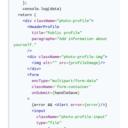
    };

    console.log(data)

  return (

<div
className
=
"photo-profile"
>
<HeaderProfile
title
=
"Public profile"
paragraphe
=
"Add information about 
yourself."
/>
<div
className
=
"photo-profile-img"
>
<img
alt
=
""
src
=
{profileImage}
/>
</div>
<form
encType
=
"multipart/form-data"
className
=
'form-container'
onSubmit
={
handleSave
}
>
        {error && 
<Alert
error
=
{error}
/>
}

<input
className
=
"photo-profile-input"
type
=
"file"