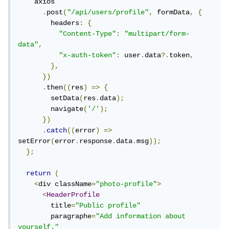
    axios

.
post
(
"/api/users/profile"
,
 formData
,
{
        headers
:
{
"Content-Type"
:
"multipart/form-
data"
,
"x-auth-token"
:
 user
.
data
?.
token
,
},
})
.
then
((
res
)
=>
{
        setData
(
res
.
data
);
        navigate
(
'/'
);
})
.
catch
((
error
)
=>
setError
(
error
.
response
.
data
.
msg
));
};
return
(
<
div className
=
"photo-profile"
>
<
HeaderProfile
        title
=
"Public profile"
        paragraphe
=
"Add information about 
yourself."