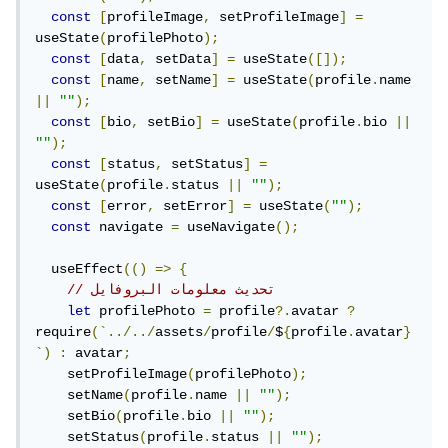
const
[
profileImage
,
 setProfileImage
]
=
useState
(
profilePhoto
);
const
[
data
,
 setData
]
=
 useState
([]);
const
[
name
,
 setName
]
=
 useState
(
profile
.
name 
||
""
);
const
[
bio
,
 setBio
]
=
 useState
(
profile
.
bio 
||
""
);
const
[
status
,
 setStatus
]
=
useState
(
profile
.
status 
||
""
);
const
[
error
,
 setError
]
=
 useState
(
""
);
const
 navigate 
=
 useNavigate
();
  useEffect
(()
=>
{
// تحديث معلومات البروفايل
let
 profilePhoto 
=
 profile
?.
avatar 
?
require
(`../../
assets
/
profile
/
$
{
profile
.
avatar
}
`)
:
 avatar
;
    setProfileImage
(
profilePhoto
);
    setName
(
profile
.
name 
||
""
);
    setBio
(
profile
.
bio 
||
""
);
    setStatus
(
profile
.
status 
||
""
);