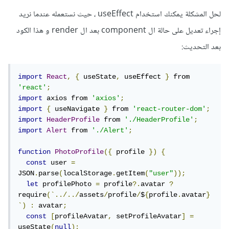
لحل المشكلة يمكنك استخدام useEffect ، حيث نستعمله عندما نريد
إجراء تعديل على حالة ال component بعد ال render و هذا الكود
بعد التحديث:
import
React
,
{
 useState
,
 useEffect 
}
 from 
'react'
;
import
 axios from 
'axios'
;
import
{
 useNavigate 
}
 from 
'react-router-dom'
;
import
HeaderProfile
 from 
'./HeaderProfile'
;
import
Alert
 from 
'./Alert'
;
function
PhotoProfile
({
 profile 
})
{
const
 user 
=
JSON
.
parse
(
localStorage
.
getItem
(
"user"
));
let
 profilePhoto 
=
 profile
?.
avatar 
?
require
(`../../
assets
/
profile
/
$
{
profile
.
avatar
}
`)
:
 avatar
;
const
[
profileAvatar
,
 setProfileAvatar
]
=
useState
(
null
);