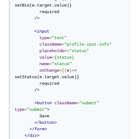
setBio(e.target.value)} 

          required

        />

<input
type
=
"text"
className
=
"profile-iput-info"
placeholder
=
"status"
value
=
{status}
name
=
"status"
onChange
={(
e
)=
>
setStatus(e.target.value)}

          required

        />

<button
className
=
"submit"
type
=
"submit"
>
          Save

</button>
</form>
</div>