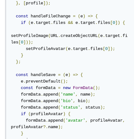
},
[
profile
]);
const
 handleFileChange 
=
(
e
)
=>
{
if
(
e
.
target
.
files 
&&
 e
.
target
.
files
[
0
])
{
setProfileImage
(
URL
.
createObjectURL
(
e
.
target
.
fi
les
[
0
]));
      setProfileAvatar
(
e
.
target
.
files
[
0
]);
}
};
const
 handleSave 
=
(
e
)
=>
{
    e
.
preventDefault
();
const
 formData 
=
new
FormData
();
    formData
.
append
(
'name'
,
 name
);
    formData
.
append
(
'bio'
,
 bio
);
    formData
.
append
(
'status'
,
 status
);
if
(
profileAvatar
)
{
      formData
.
append
(
'avatar'
,
 profileAvatar
,
profileAvatar
?.
name
);
}