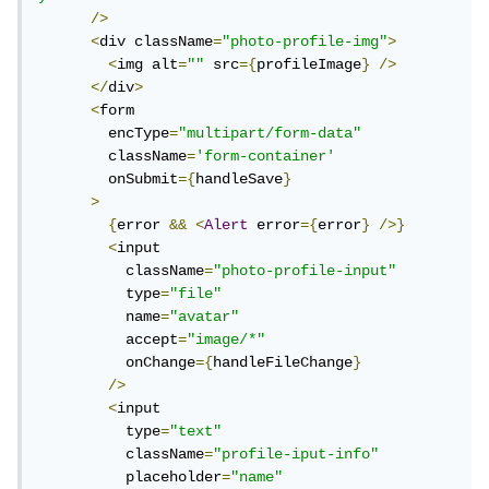
/>
<
div className
=
"photo-profile-img"
>
<
img alt
=
""
 src
={
profileImage
}
/>
</
div
>
<
form

        encType
=
"multipart/form-data"
        className
=
'form-container'
        onSubmit
={
handleSave
}
>
{
error 
&&
<
Alert
 error
={
error
}
/>}
<
input

          className
=
"photo-profile-input"
          type
=
"file"
          name
=
"avatar"
          accept
=
"image/*"
          onChange
={
handleFileChange
}
/>
<
input

          type
=
"text"
          className
=
"profile-iput-info"
          placeholder
=
"name"