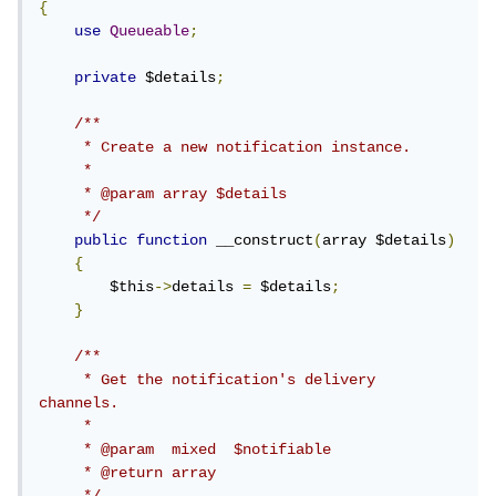
{
use
Queueable
;
private
 $details
;
/**

     * Create a new notification instance.

     *

     * @param array $details

     */
public
function
 __construct
(
array $details
)
{
        $this
->
details 
=
 $details
;
}
/**

     * Get the notification's delivery 
channels.

     *

     * @param  mixed  $notifiable

     * @return array
