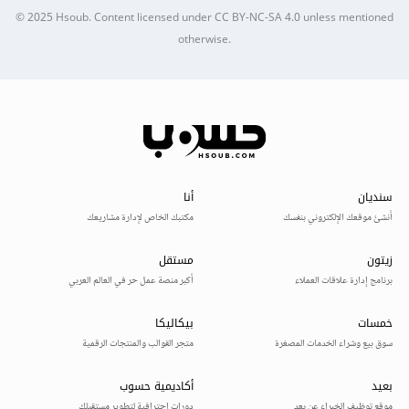
© 2025
Hsoub
.
Content licensed under
CC BY-NC-SA 4.0
unless mentioned
otherwise.