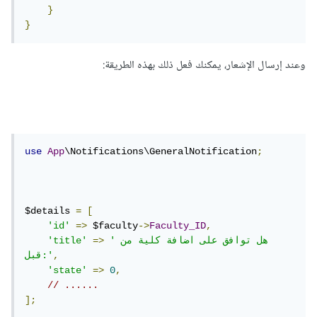
}
}
وعند إرسال الإشعار، يمكنك فعل ذلك بهذه الطريقة:
use
App
\Notifications\GeneralNotification
;
$details 
=
[
'id'
=>
 $faculty
->
Faculty_ID
,
'هل توافق على اضافة كلية من 
=>
'title'
,
قبل:'
'state'
=>
0
,
// ......
];