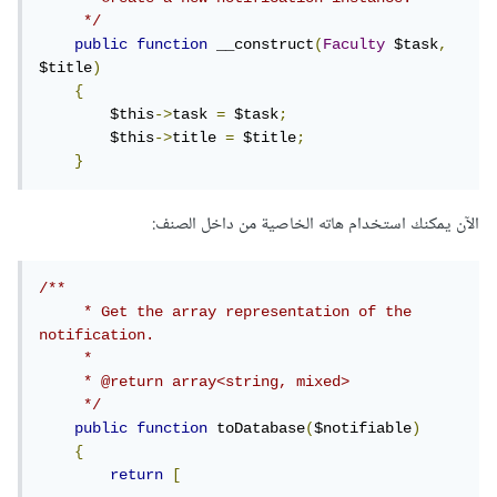
     */
public
function
 __construct
(
Faculty
 $task
,
$title
)
{
        $this
->
task 
=
 $task
;
        $this
->
title 
=
 $title
;
}
الآن يمكنك استخدام هاته الخاصية من داخل الصنف:
/**

     * Get the array representation of the 
notification.

     *

     * @return array<string, mixed>

     */
public
function
 toDatabase
(
$notifiable
)
{
return
[