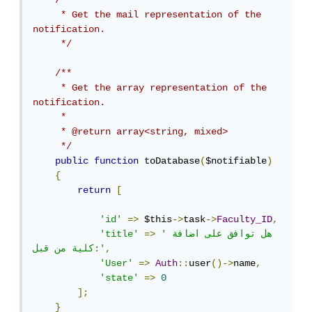
/**

     * Get the mail representation of the 
notification.

     */
/**

     * Get the array representation of the 
notification.

     *

     * @return array<string, mixed>

     */
public
function
 toDatabase
(
$notifiable
)
{
return
[
'id'
=>
 $this
->
task
->
Faculty_ID
,
'هل توافق على اضافة 
=>
'title'
,
كلية من قبل:'
'User'
=>
Auth
::
user
()->
name
,
'state'
=>
0
];
}