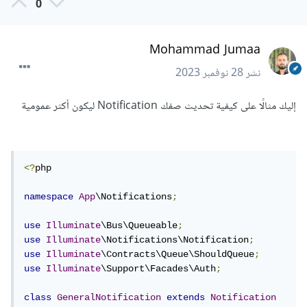
0
Mohammad Jumaa
نشر
28 نوفمبر 2023
إليك مثالًا على كيفية تحديث صفك Notification ليكون أكثر عمومية
<?
php

namespace
App
\Notifications
;
use
Illuminate
\Bus\Queueable
;
use
Illuminate
\Notifications\Notification
;
use
Illuminate
\Contracts\Queue\ShouldQueue
;
use
Illuminate
\Support\Facades\Auth
;
class
GeneralNotification
extends
Notification