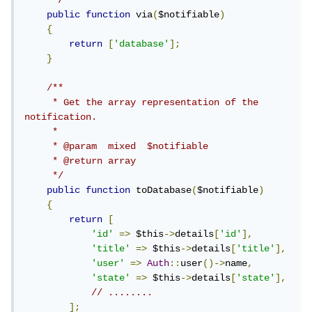
     */
public
function
 via
(
$notifiable
)
{
return
[
'database'
];
}
/**

     * Get the array representation of the 
notification.

     *

     * @param  mixed  $notifiable

     * @return array

     */
public
function
 toDatabase
(
$notifiable
)
{
return
[
'id'
=>
 $this
->
details
[
'id'
],
'title'
=>
 $this
->
details
[
'title'
],
'user'
=>
Auth
::
user
()->
name
,
'state'
=>
 $this
->
details
[
'state'
],
// ........
];