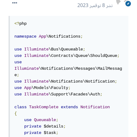
نشر
8 نوفمبر 2023
<?
php

namespace
App
\Notifications
;
use
Illuminate
\Bus\Queueable
;
use
Illuminate
\Contracts\Queue\ShouldQueue
;
use
Illuminate
\Notifications\Messages\MailMessag
e
;
use
Illuminate
\Notifications\Notification
;
use
App
\Models\Faculty
;
use
Illuminate
\Support\Facades\Auth
;
class
TaskComplete
extends
Notification
{
use
Queueable
;
private
 $details
;
private
 $task
;