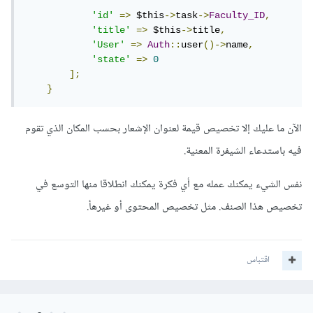
'id'
=>
 $this
->
task
->
Faculty_ID
,
'title'
=>
 $this
->
title
,
'User'
=>
Auth
::
user
()->
name
,
'state'
=>
0
];
}
الآن ما عليك إلا تخصيص قيمة لعنوان الإشعار بحسب المكان الذي تقوم
فيه باستدعاء الشيفرة المعنية.
نفس الشيء يمكنك عمله مع أي فكرة يمكنك انطلاقا منها التوسع في
تخصيص هذا الصنف. مثل تخصيص المحتوى أو غيرهأ.
اقتباس