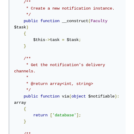
/**

     * Create a new notification instance.

     */
public
function
 __construct
(
Faculty
$task
)
{
        $this
->
task 
=
 $task
;
}
/**

     * Get the notification's delivery 
channels.

     *

     * @return array<int, string>

     */
public
function
 via
(
object
 $notifiable
):
array

{
return
[
'database'
];
}