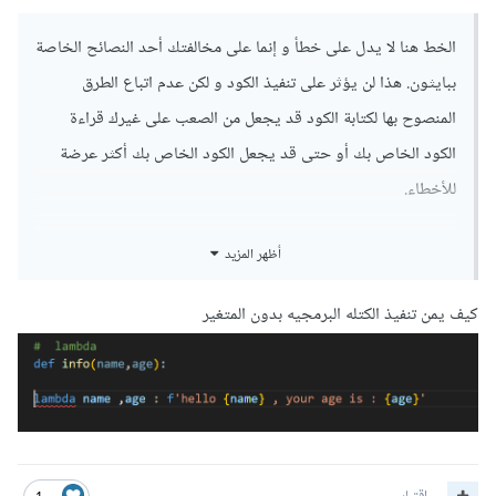
الخط هنا لا يدل على خطأ و إنما على مخالفتك أحد النصائح الخاصة
ببايثون. هذا لن يؤثر على تنفيذ الكود و لكن عدم اتباع الطرق
المنصوح بها لكتابة الكود قد يجعل من الصعب على غيرك قراءة
الكود الخاص بك أو حتى قد يجعل الكود الخاص بك أكثر عرضة
للأخطاء.
هنا لا يجب إسناد lambda إلى متغير، ﻷنك بذلك تكون خالفت
أظهر المزيد
السبب الأساسي لوجودها و هو إنشاء تابع بدون اسم لتسهيل
العمليات التي نريد فيها هذا التابع لمرة واحدة. في حال أسندتها إلى
كيف يمن تنفيذ الكتله البرمجيه بدون المتغير
اسم فهي ستظل موجودة إلى نهاية البرنامج و سيكون من الممكن
الوصول إليها أكثر من مرة. لذلك من الأفضل هنا أن تستعمل تابع
عادي بدلاً منها.
طبعاً لا مشكلة حالياً لغاية تعليمية أن تقوم باستعمالها و لكن يجب أن