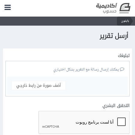
بايثون
أرسل تقرير
تبليغك
يمكنك إرسال رسالة مع التقرير بشكل اختياري
أضف صورة من رابط خارجي
التحقق البشري