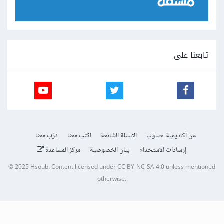
تابعنا على
عن أكاديمية حسوب
الأسئلة الشائعة
اكتب معنا
درّب معنا
إرشادات الاستخدام
بيان الخصوصية
مركز المساعدة
© 2025
Hsoub
.
Content licensed under
CC BY-NC-SA 4.0
unless mentioned
otherwise.