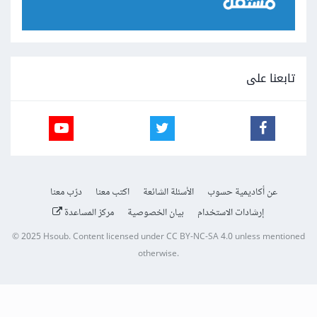
تابعنا على
عن أكاديمية حسوب
الأسئلة الشائعة
اكتب معنا
درّب معنا
إرشادات الاستخدام
بيان الخصوصية
مركز المساعدة
© 2025
Hsoub
.
Content licensed under
CC BY-NC-SA 4.0
unless mentioned
otherwise.