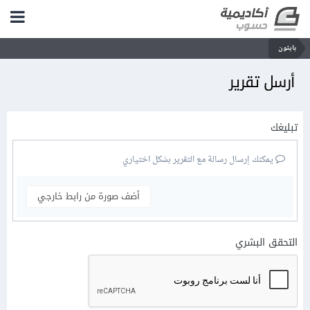
بايثون
أرسل تقرير
تبليغك
يمكنك إرسال رسالة مع التقرير بشكل اختياري
أضف صورة من رابط خارجي
التحقق البشري